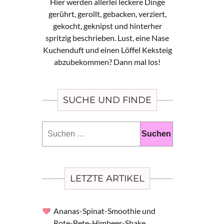
Hier werden allerlei leckere Dinge
gerührt, gerollt, gebacken, verziert,
gekocht, geknipst und hinterher
spritzig beschrieben. Lust, eine Nase
Kuchenduft und einen Löffel Keksteig
abzubekommen? Dann mal los!
SUCHE UND FINDE
Suchen
nach:
LETZTE ARTIKEL
Ananas-Spinat-Smoothie und
Rote-Bete-Himbeer-Shake