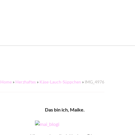
Home
»
Herzhaftes
»
Käse-Lauch-Süppchen
»
IMG_4976
Das bin ich, Maike.