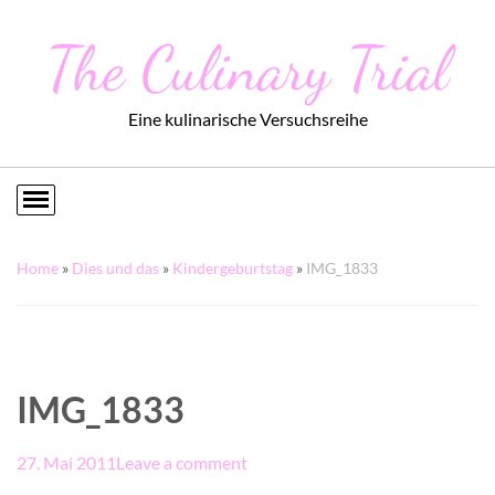
The Culinary Trial
Eine kulinarische Versuchsreihe
Home
»
Dies und das
»
Kindergeburtstag
»
IMG_1833
IMG_1833
27. Mai 2011
Leave a comment