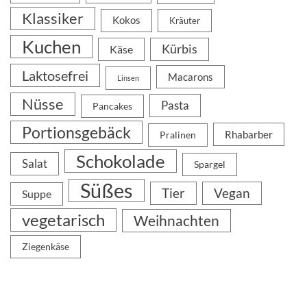
Klassiker
Kokos
Kräuter
Kuchen
Kürbis
Käse
Laktosefrei
Macarons
Linsen
Nüsse
Pasta
Pancakes
Portionsgebäck
Rhabarber
Pralinen
Schokolade
Salat
Spargel
Süßes
Tier
Vegan
Suppe
vegetarisch
Weihnachten
Ziegenkäse