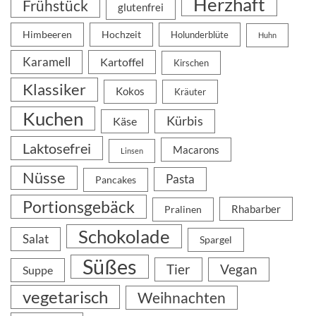
Herzhaft
Frühstück
glutenfrei
Himbeeren
Hochzeit
Holunderblüte
Huhn
Karamell
Kartoffel
Kirschen
Klassiker
Kokos
Kräuter
Kuchen
Kürbis
Käse
Laktosefrei
Macarons
Linsen
Nüsse
Pasta
Pancakes
Portionsgebäck
Rhabarber
Pralinen
Schokolade
Salat
Spargel
Süßes
Tier
Vegan
Suppe
vegetarisch
Weihnachten