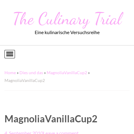
The Culinary Trial
Eine kulinarische Versuchsreihe
Home
»
Dies und das
»
MagnoliaVanillaCup2
»
MagnoliaVanillaCup2
MagnoliaVanillaCup2
4. September 2010
Leave a comment