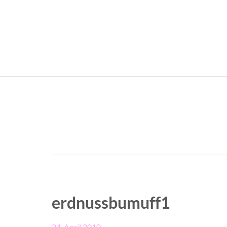
erdnussbumuff1
24. April 2010