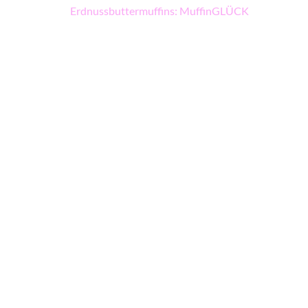
Beitragsnavigation
Erdnussbuttermuffins: MuffinGLÜCK