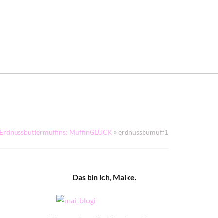
Erdnussbuttermuffins: MuffinGLÜCK
»
erdnussbumuff1
Das bin ich, Maike.