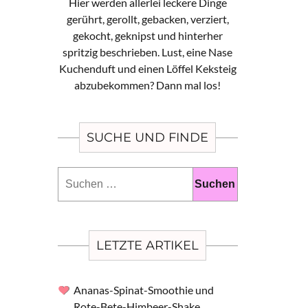
Hier werden allerlei leckere Dinge
gerührt, gerollt, gebacken, verziert,
gekocht, geknipst und hinterher
spritzig beschrieben. Lust, eine Nase
Kuchenduft und einen Löffel Keksteig
abzubekommen? Dann mal los!
SUCHE UND FINDE
Suchen
nach:
LETZTE ARTIKEL
Ananas-Spinat-Smoothie und
Rote-Bete-Himbeer-Shake