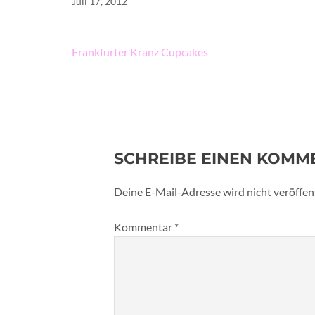
Juli 17, 2012
Beitragsnavigation
Frankfurter Kranz Cupcakes
SCHREIBE EINEN KOMM
Deine E-Mail-Adresse wird nicht veröffent
Kommentar
*