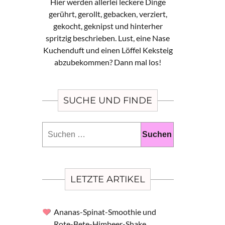
Hier werden allerlei leckere Dinge
gerührt, gerollt, gebacken, verziert,
gekocht, geknipst und hinterher
spritzig beschrieben. Lust, eine Nase
Kuchenduft und einen Löffel Keksteig
abzubekommen? Dann mal los!
SUCHE UND FINDE
Suchen
nach:
LETZTE ARTIKEL
Ananas-Spinat-Smoothie und
Rote-Bete-Himbeer-Shake