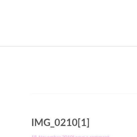
IMG_0210[1]
18. November 2010
Leave a comment