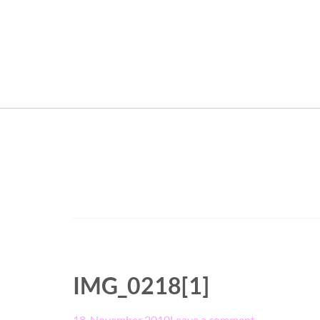
IMG_0218[1]
18. November 2010
Leave a comment