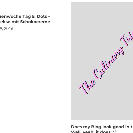
enwoche Tag 5: Dots –
ekse mit Schokocreme
9, 2016
Does my Blog look good in t
Well, yeah, it does! : )