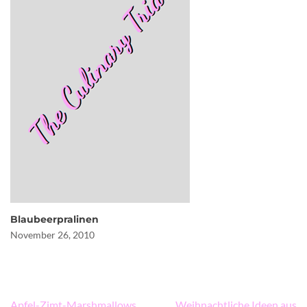
Blaubeerpralinen
November 26, 2010
Beitragsnavigation
Apfel-Zimt-Marshmallows
Weihnachtliche Ideen aus