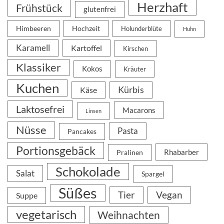
Herzhaft
Frühstück
glutenfrei
Himbeeren
Hochzeit
Holunderblüte
Huhn
Karamell
Kartoffel
Kirschen
Klassiker
Kokos
Kräuter
Kuchen
Kürbis
Käse
Laktosefrei
Macarons
Linsen
Nüsse
Pasta
Pancakes
Portionsgebäck
Rhabarber
Pralinen
Schokolade
Salat
Spargel
Süßes
Tier
Vegan
Suppe
vegetarisch
Weihnachten