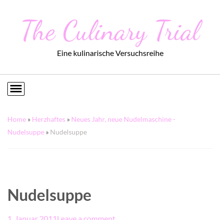
The Culinary Trial
Eine kulinarische Versuchsreihe
Home
»
Herzhaftes
»
Neues Jahr, neue Nudelmaschine -
Nudelsuppe
»
Nudelsuppe
Nudelsuppe
1. Januar 2011
Leave a comment