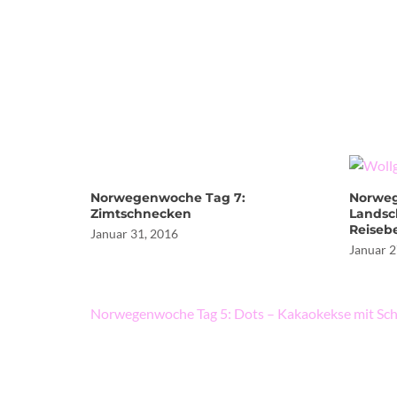
Norwegenwoche Tag 7:
Norweg
Zimtschnecken
Landsch
Reiseb
Januar 31, 2016
Januar 2
Beitragsnavigation
Norwegenwoche Tag 5: Dots – Kakaokekse mit Sc