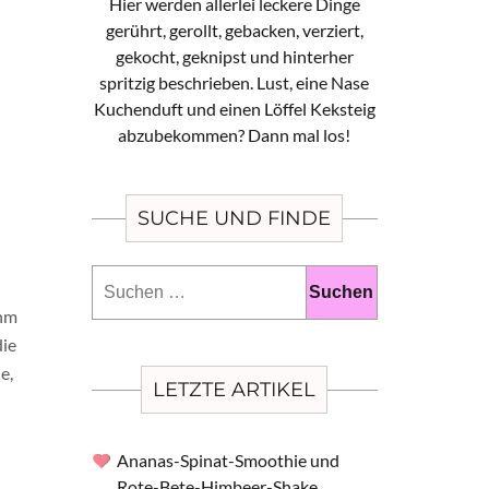
Hier werden allerlei leckere Dinge
gerührt, gerollt, gebacken, verziert,
gekocht, geknipst und hinterher
spritzig beschrieben. Lust, eine Nase
Kuchenduft und einen Löffel Keksteig
abzubekommen? Dann mal los!
SUCHE UND FINDE
Suchen
nach:
ihm
die
e,
LETZTE ARTIKEL
Ananas-Spinat-Smoothie und
Rote-Bete-Himbeer-Shake