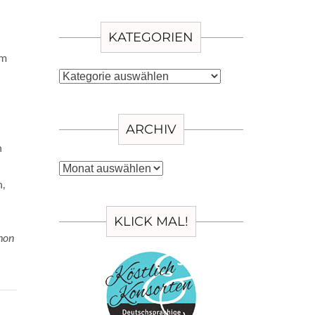
KATEGORIEN
em
Kategorien
ARCHIV
n
Archiv
,
KLICK MAL!
chon