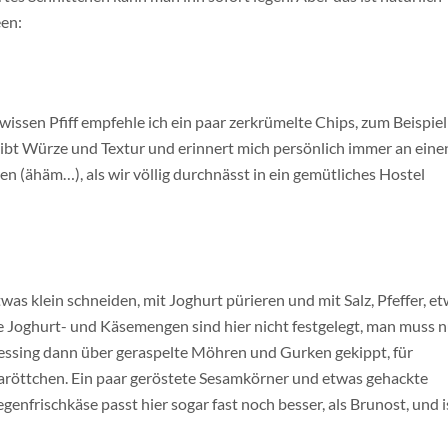
een:
wissen Pfiff empfehle ich ein paar zerkrümelte Chips, zum Beispiel
ibt Würze und Textur und erinnert mich persönlich immer an eine
ren (ähäm…), als wir völlig durchnässt in ein gemütliches Hostel
was klein schneiden, mit Joghurt pürieren und mit Salz, Pfeffer, e
 Joghurt- und Käsemengen sind hier nicht festgelegt, man muss n
ressing dann über geraspelte Möhren und Gurken gekippt, für
aröttchen. Ein paar geröstete Sesamkörner und etwas gehackte
egenfrischkäse passt hier sogar fast noch besser, als Brunost, und i