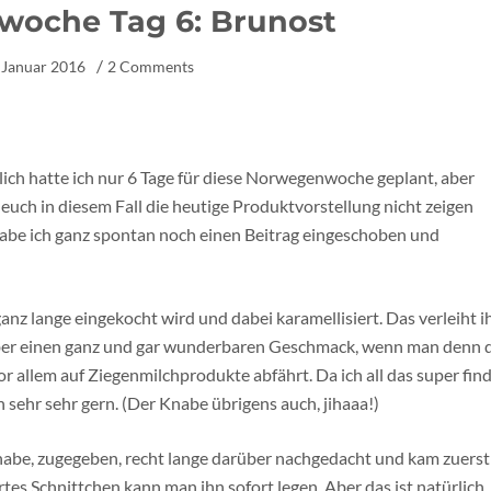
oche Tag 6: Brunost
 Januar 2016
2 Comments
tlich hatte ich nur 6 Tage für diese Norwegenwoche geplant, aber
h euch in diesem Fall die heutige Produktvorstellung nicht zeigen
habe ich ganz spontan noch einen Beitrag eingeschoben und
anz lange eingekocht wird und dabei karamellisiert. Das verleiht 
 aber einen ganz und gar wunderbaren Geschmack, wenn man denn 
allem auf Ziegenmilchprodukte abfährt. Da ich all das super find
h sehr sehr gern. (Der Knabe übrigens auch, jihaaa!)
 habe, zugegeben, recht lange darüber nachgedacht und kam zuerst
ertes Schnittchen kann man ihn sofort legen. Aber das ist natürlich