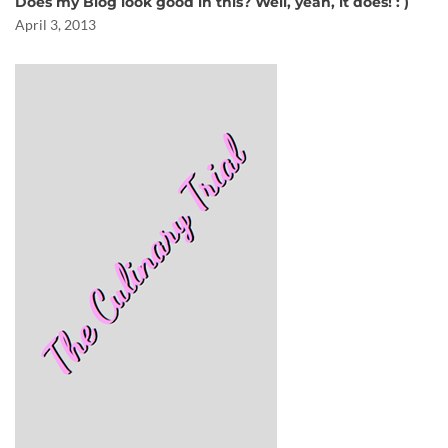
Does my Blog look good in this? Well, yeah, it does! : )
April 3, 2013