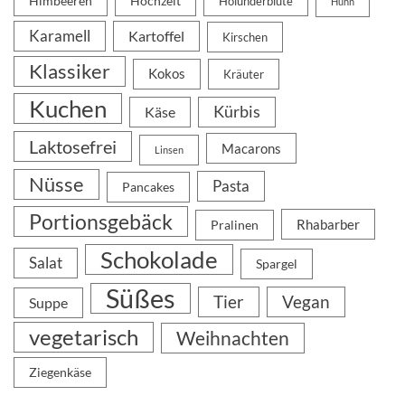
Himbeeren
Hochzeit
Holunderblüte
Huhn
Karamell
Kartoffel
Kirschen
Klassiker
Kokos
Kräuter
Kuchen
Kürbis
Käse
Laktosefrei
Macarons
Linsen
Nüsse
Pasta
Pancakes
Portionsgebäck
Rhabarber
Pralinen
Schokolade
Salat
Spargel
Süßes
Tier
Vegan
Suppe
vegetarisch
Weihnachten
Ziegenkäse