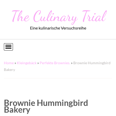
The Culinary Trial
Eine kulinarische Versuchsreihe
Home
»
Kleingebäck
»
Perfekte Brownies.
»
Brownie Hummingbird
Bakery
Brownie Hummingbird
Bakery