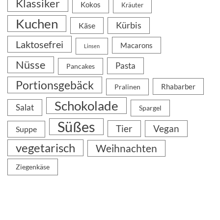
Klassiker
Kokos
Kräuter
Kuchen
Kürbis
Käse
Laktosefrei
Macarons
Linsen
Nüsse
Pasta
Pancakes
Portionsgebäck
Rhabarber
Pralinen
Schokolade
Salat
Spargel
Süßes
Tier
Vegan
Suppe
vegetarisch
Weihnachten
Ziegenkäse