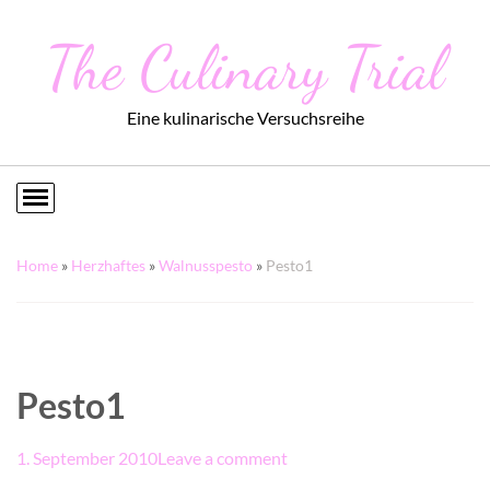
The Culinary Trial
Eine kulinarische Versuchsreihe
Home
»
Herzhaftes
»
Walnusspesto
»
Pesto1
Pesto1
1. September 2010
Leave a comment