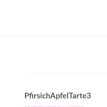
PfirsichApfelTarte3
4. September 2010
Leave a comment