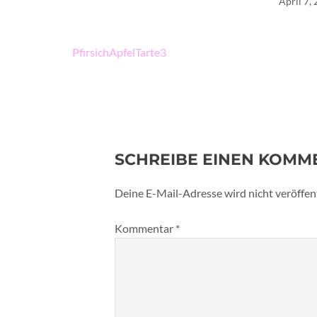
April 7,
Beitragsnavigation
PfirsichApfelTarte3
SCHREIBE EINEN KOMM
Deine E-Mail-Adresse wird nicht veröffent
Kommentar
*