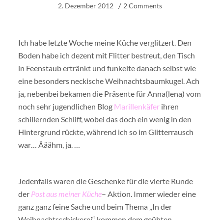
2. Dezember 2012
2 Comments
Ich habe letzte Woche meine Küche verglitzert. Den
Boden habe ich dezent mit Flitter bestreut, den Tisch
in Feenstaub ertränkt und funkelte danach selbst wie
eine besonders neckische Weihnachtsbaumkugel. Ach
ja, nebenbei bekamen die Präsente für Anna(lena) vom
noch sehr jugendlichen Blog
Marillenkäfer
ihren
schillernden Schliff, wobei das doch ein wenig in den
Hintergrund rückte, während ich so im Glitterrausch
war… Ääähm, ja. …
Jedenfalls waren die Geschenke für die vierte Runde
der
Post aus meiner Küche
– Aktion. Immer wieder eine
ganz ganz feine Sache und beim Thema „In der
Weihnachtsschickerei“ kommen dem geübten