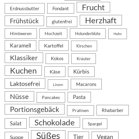
Frucht
Erdnussbutter
Fondant
Herzhaft
Frühstück
glutenfrei
Himbeeren
Hochzeit
Holunderblüte
Huhn
Karamell
Kartoffel
Kirschen
Klassiker
Kokos
Kräuter
Kuchen
Kürbis
Käse
Laktosefrei
Macarons
Linsen
Nüsse
Pasta
Pancakes
Portionsgebäck
Rhabarber
Pralinen
Schokolade
Salat
Spargel
Süßes
Tier
Vegan
Suppe