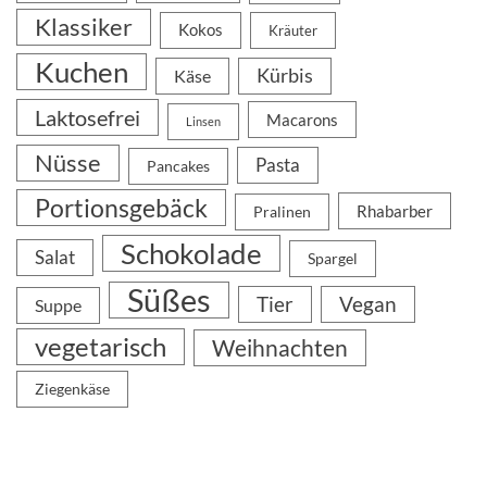
Klassiker
Kokos
Kräuter
Kuchen
Kürbis
Käse
Laktosefrei
Macarons
Linsen
Nüsse
Pasta
Pancakes
Portionsgebäck
Rhabarber
Pralinen
Schokolade
Salat
Spargel
Süßes
Tier
Vegan
Suppe
vegetarisch
Weihnachten
Ziegenkäse