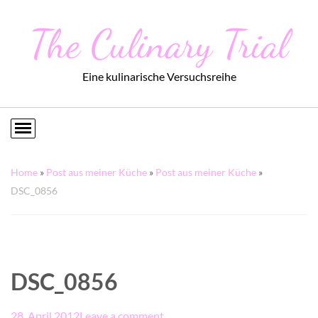
The Culinary Trial
Eine kulinarische Versuchsreihe
Home
»
Post aus meiner Küche
»
Post aus meiner Küche
»
DSC_0856
DSC_0856
28. April 2012
Leave a comment