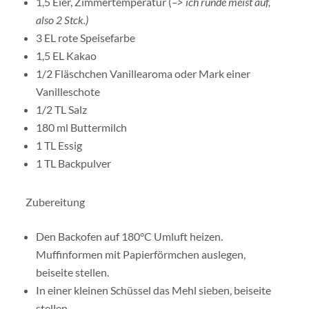
1,5 Eier, Zimmertemperatur (
–> ich runde meist auf,
also 2 Stck.)
3 EL rote Speisefarbe
1,5 EL Kakao
1/2 Fläschchen Vanillearoma oder Mark einer
Vanilleschote
1/2 TL Salz
180 ml Buttermilch
1 TL Essig
1 TL Backpulver
Zubereitung
Den Backofen auf 180°C Umluft heizen.
Muffinformen mit Papierförmchen auslegen,
beiseite stellen.
In einer kleinen Schüssel das Mehl sieben, beiseite
stellen.