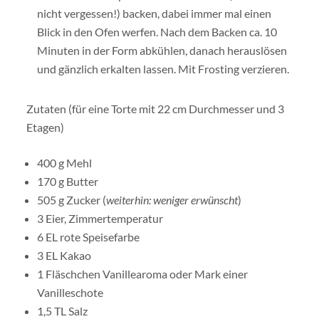
nicht vergessen!) backen, dabei immer mal einen
Blick in den Ofen werfen. Nach dem Backen ca. 10
Minuten in der Form abkühlen, danach herauslösen
und gänzlich erkalten lassen. Mit Frosting verzieren.
Zutaten (für eine Torte mit 22 cm Durchmesser und 3
Etagen)
400 g Mehl
170 g Butter
505 g Zucker (
weiterhin: weniger erwünscht
)
3 Eier, Zimmertemperatur
6 EL rote Speisefarbe
3 EL Kakao
1 Fläschchen Vanillearoma oder Mark einer
Vanilleschote
1,5 TL Salz