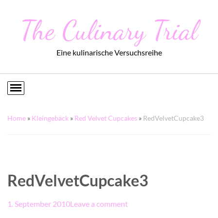
The Culinary Trial
Eine kulinarische Versuchsreihe
Home
»
Kleingebäck
»
Red Velvet Cupcakes
»
RedVelvetCupcake3
RedVelvetCupcake3
1. September 2010
Leave a comment