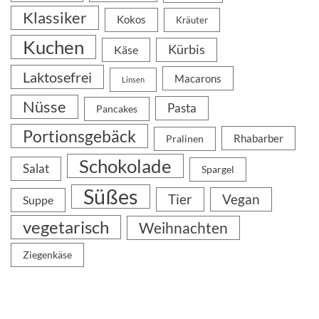
Klassiker
Kokos
Kräuter
Kuchen
Kürbis
Käse
Laktosefrei
Macarons
Linsen
Nüsse
Pasta
Pancakes
Portionsgebäck
Rhabarber
Pralinen
Schokolade
Salat
Spargel
Süßes
Tier
Vegan
Suppe
vegetarisch
Weihnachten
Ziegenkäse