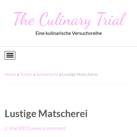
The Culinary Trial
Eine kulinarische Versuchsreihe
Home
»
Torten
»
Sachertorte
»
Lustige Matscherei
Lustige Matscherei
2. Mai 2011
Leave a comment