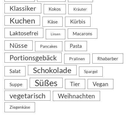
Klassiker
Kokos
Kräuter
Kuchen
Kürbis
Käse
Laktosefrei
Macarons
Linsen
Nüsse
Pasta
Pancakes
Portionsgebäck
Rhabarber
Pralinen
Schokolade
Salat
Spargel
Süßes
Tier
Vegan
Suppe
vegetarisch
Weihnachten
Ziegenkäse