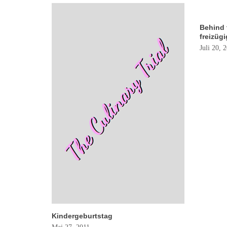
Behind 
freizüg
Juli 20, 
Kindergeburtstag