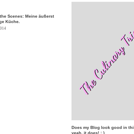
the Scenes: Meine äußerst
ige Küche.
2014
Does my Blog look good in thi
yeah, it does! : )