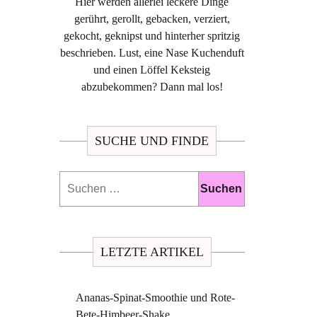
Hier werden allerlei leckere Dinge
gerührt, gerollt, gebacken, verziert,
gekocht, geknipst und hinterher spritzig
beschrieben. Lust, eine Nase Kuchenduft
und einen Löffel Keksteig
abzubekommen? Dann mal los!
SUCHE UND FINDE
Suchen
nach:
LETZTE ARTIKEL
Ananas-Spinat-Smoothie und Rote-
Bete-Himbeer-Shake