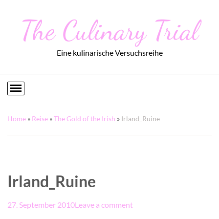
The Culinary Trial
Eine kulinarische Versuchsreihe
Home
»
Reise
»
The Gold of the Irish
»
Irland_Ruine
Irland_Ruine
27. September 2010
Leave a comment