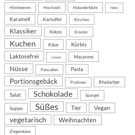
Himbeeren
Hochzeit
Holunderblüte
Huhn
Karamell
Kartoffel
Kirschen
Klassiker
Kokos
Kräuter
Kuchen
Kürbis
Käse
Laktosefrei
Macarons
Linsen
Nüsse
Pasta
Pancakes
Portionsgebäck
Rhabarber
Pralinen
Schokolade
Salat
Spargel
Süßes
Tier
Vegan
Suppe
vegetarisch
Weihnachten
Ziegenkäse