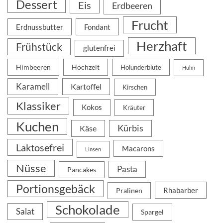
Dessert
Eis
Erdbeeren
Frucht
Erdnussbutter
Fondant
Herzhaft
Frühstück
glutenfrei
Himbeeren
Hochzeit
Holunderblüte
Huhn
Karamell
Kartoffel
Kirschen
Klassiker
Kokos
Kräuter
Kuchen
Kürbis
Käse
Laktosefrei
Macarons
Linsen
Nüsse
Pasta
Pancakes
Portionsgebäck
Rhabarber
Pralinen
Schokolade
Salat
Spargel