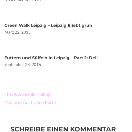
Green Walk Leipzig – Leipzig l(i)ebt grün
März 22, 2015
Futtern und Süffeln in Leipzig – Part 2: Deli
September 28, 2016
Beitragsnavigation
This is Australia calling…
Maike in Australien Part I
SCHREIBE EINEN KOMMENTAR