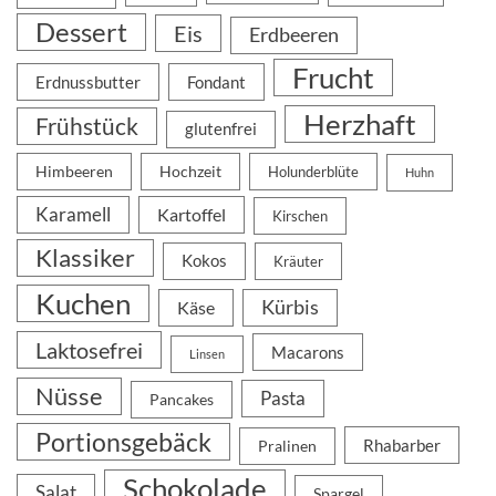
Dessert
Eis
Erdbeeren
Frucht
Erdnussbutter
Fondant
Herzhaft
Frühstück
glutenfrei
Himbeeren
Hochzeit
Holunderblüte
Huhn
Karamell
Kartoffel
Kirschen
Klassiker
Kokos
Kräuter
Kuchen
Kürbis
Käse
Laktosefrei
Macarons
Linsen
Nüsse
Pasta
Pancakes
Portionsgebäck
Rhabarber
Pralinen
Schokolade
Salat
Spargel