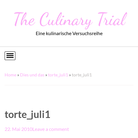
The Culinary Trial
Eine kulinarische Versuchsreihe
Home
»
Dies und das
»
torte_juli1
»
torte_juli1
torte_juli1
22. Mai 2010
Leave a comment