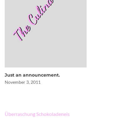
Just an announcement.
November 3, 2011
Beitragsnavigation
Überraschung Schokoladeneis