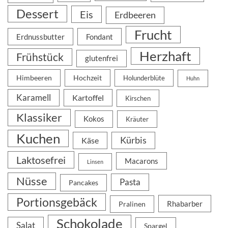
Dessert
Eis
Erdbeeren
Frucht
Erdnussbutter
Fondant
Herzhaft
Frühstück
glutenfrei
Himbeeren
Hochzeit
Holunderblüte
Huhn
Karamell
Kartoffel
Kirschen
Klassiker
Kokos
Kräuter
Kuchen
Kürbis
Käse
Laktosefrei
Macarons
Linsen
Nüsse
Pasta
Pancakes
Portionsgebäck
Rhabarber
Pralinen
Schokolade
Salat
Spargel