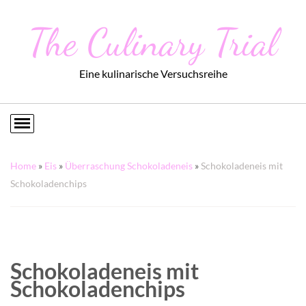
The Culinary Trial
Eine kulinarische Versuchsreihe
Home
»
Eis
»
Überraschung Schokoladeneis
»
Schokoladeneis mit
Schokoladenchips
Schokoladeneis mit
Schokoladenchips