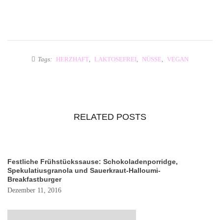
Tags:
HERZHAFT
,
LAKTOSEFREI
,
NÜSSE
,
VEGAN
RELATED POSTS
Festliche Frühstückssause: Schokoladenporridge,
Spekulatiusgranola und Sauerkraut-Halloumi-
Breakfastburger
Dezember 11, 2016