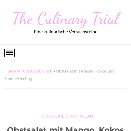
The Culinary Trial
Eine kulinarische Versuchsreihe
Home
»
Frühstück/Brunch
»
Obstsalat mit Mango, Kokos und
Sommerfeeling
FRÜHSTÜCK/BRUNCH
,
VEGAN
Obstsalat mit Mango, Kokos