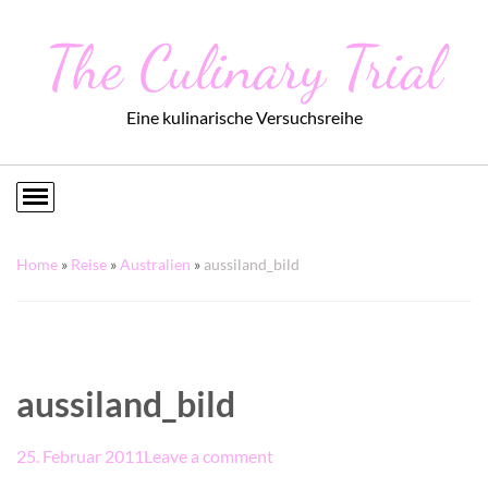
The Culinary Trial
Eine kulinarische Versuchsreihe
Home
»
Reise
»
Australien
»
aussiland_bild
aussiland_bild
25. Februar 2011
Leave a comment