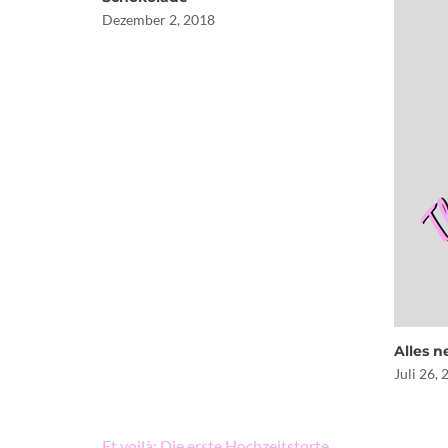
Dezember 2, 2018
Alles n
Juli 26,
Beitragsnavigation
Et voilà: Die erste Hochzeitstorte