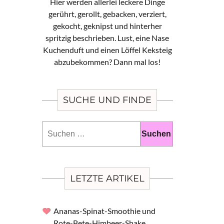
Hier werden allerlei leckere Dinge
gerührt, gerollt, gebacken, verziert,
gekocht, geknipst und hinterher
spritzig beschrieben. Lust, eine Nase
Kuchenduft und einen Löffel Keksteig
abzubekommen? Dann mal los!
SUCHE UND FINDE
Suchen
nach:
LETZTE ARTIKEL
Ananas-Spinat-Smoothie und
Rote-Bete-Himbeer-Shake