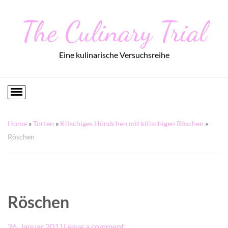
The Culinary Trial
Eine kulinarische Versuchsreihe
Home
»
Torten
»
Kitschiges Hündchen mit kitischigen Röschen
»
Röschen
Röschen
26. Januar 2011
Leave a comment