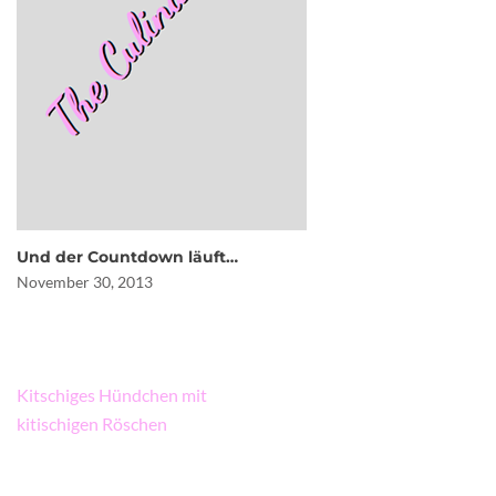
Und der Countdown läuft…
November 30, 2013
Beitragsnavigation
Kitschiges Hündchen mit
kitischigen Röschen