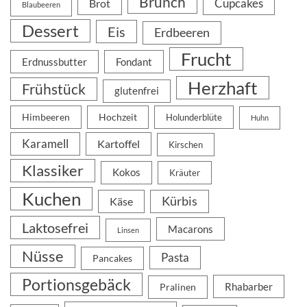
Brunch
Cupcakes
Brot
Blaubeeren
Dessert
Eis
Erdbeeren
Frucht
Erdnussbutter
Fondant
Herzhaft
Frühstück
glutenfrei
Himbeeren
Hochzeit
Holunderblüte
Huhn
Karamell
Kartoffel
Kirschen
Klassiker
Kokos
Kräuter
Kuchen
Kürbis
Käse
Laktosefrei
Macarons
Linsen
Nüsse
Pasta
Pancakes
Portionsgebäck
Rhabarber
Pralinen