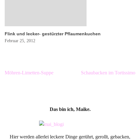
Flink und lecker- gestürzter Pflaumenkuchen
Februar 25, 2012
Beitragsnavigation
Möhren-Limetten-Suppe
Schaubacken im Tortissimo
Das bin ich, Maike.
Hier werden allerlei leckere Dinge gerührt, gerollt, gebacken,