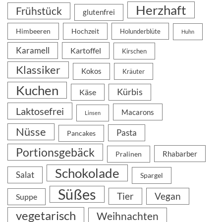
Herzhaft
Frühstück
glutenfrei
Himbeeren
Hochzeit
Holunderblüte
Huhn
Karamell
Kartoffel
Kirschen
Klassiker
Kokos
Kräuter
Kuchen
Kürbis
Käse
Laktosefrei
Macarons
Linsen
Nüsse
Pasta
Pancakes
Portionsgebäck
Rhabarber
Pralinen
Schokolade
Salat
Spargel
Süßes
Tier
Vegan
Suppe
vegetarisch
Weihnachten