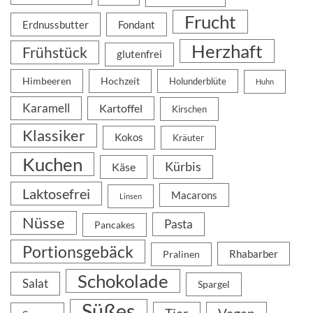
Frucht
Erdnussbutter
Fondant
Herzhaft
Frühstück
glutenfrei
Himbeeren
Hochzeit
Holunderblüte
Huhn
Karamell
Kartoffel
Kirschen
Klassiker
Kokos
Kräuter
Kuchen
Kürbis
Käse
Laktosefrei
Macarons
Linsen
Nüsse
Pasta
Pancakes
Portionsgebäck
Rhabarber
Pralinen
Schokolade
Salat
Spargel
Süßes