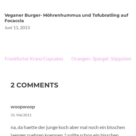
Veganer Burger- Möhrenhummus und Tofubratling auf
Focaccia
Juni 11, 2013
Beitragsnavigation
Frankfurter Kranz Cupcakes
Orangen- Spargel- Süppchen
2 COMMENTS
woopwoop
31. Mai 2011
na, da haette der junge koch aber mal noch ein bisschen
laenger ruehren koennen :) sollte schon ein bisschen