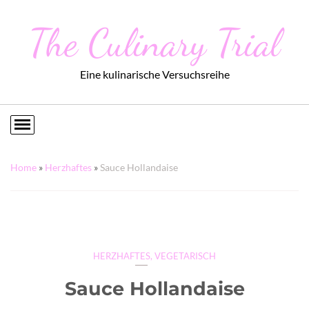
The Culinary Trial
Eine kulinarische Versuchsreihe
Home
»
Herzhaftes
»
Sauce Hollandaise
HERZHAFTES
,
VEGETARISCH
Sauce Hollandaise