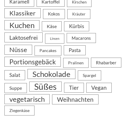
Karamell
Kartoffel
Kirschen
Klassiker
Kokos
Kräuter
Kuchen
Kürbis
Käse
Laktosefrei
Macarons
Linsen
Nüsse
Pasta
Pancakes
Portionsgebäck
Rhabarber
Pralinen
Schokolade
Salat
Spargel
Süßes
Tier
Vegan
Suppe
vegetarisch
Weihnachten
Ziegenkäse