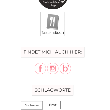
nem
en,
FINDET MICH AUCH HIER:
 2
its
t
SCHLAGWORTE
 15
Brot
n,
Blaubeeren