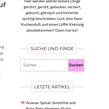
Hier werden allerlei leckere Dinge
uf
gerührt, gerollt, gebacken, verziert,
gekocht, geknipst und hinterher
spritzig beschrieben. Lust, eine Nase
Kuchenduft und einen Löffel Keksteig
abzubekommen? Dann mal los!
ing
SUCHE UND FINDE
ja
und
Suchen
nach:
d
LETZTE ARTIKEL
er
Ananas-Spinat-Smoothie und
Rote-Bete-Himbeer-Shake