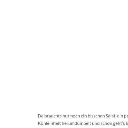
haben! Sollt ihr haben! Dazu noch eine dicke
Leben, wie es sein soll. Macht ihr mit? : )
Focaccia mit Möhrenhummus und Tofubratling
Zutaten
(so für 6 Stück, geschätzt)
500 g Mehl
1 Päckchen Trockenhefe
250 ml lauwarmes Wasser
6 EL (Oliven-) Öl
1 kleiner EL Salz
eventuell Kräuter zum Aromatisieren
250 g Möhren