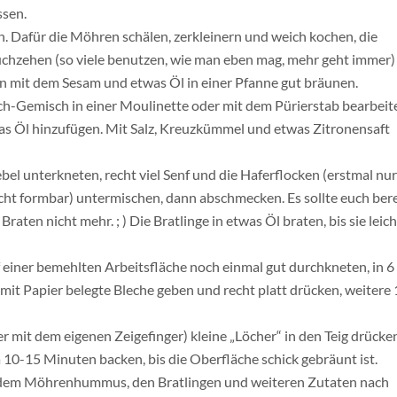
gnocchi
 31, 2011
e ganz
Erdbeer-Dinkel-Muffins – weil jeder mal ’ne Pause 
ENTAR
licht.
Erforderliche Felder sind mit
*
markiert