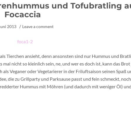
renhummus und Tofubratling a
Focaccia
Juni 2013
Leave a comment
als Tierchen ansieht, denn ansonsten sind nur Hummus und Bratl
s mal nicht so kleinlich sein, ne, und wer es doch ist, kann das Brot 
ch als Veganer oder Vegetarierer in der Friluftsaison seinen Spaß 
Idee, die zu Grillparty und Parksause passt und fein schmeckt, noch
schredderter Hummus mit Möhren (und dadurch mit weniger Öl) un
 paar Scheiben Radieschen und was sonst noch so im Gemüsefach d
s, mit dem veganen Burgervergnügen. Wollt ihr auch? Könnt ihr