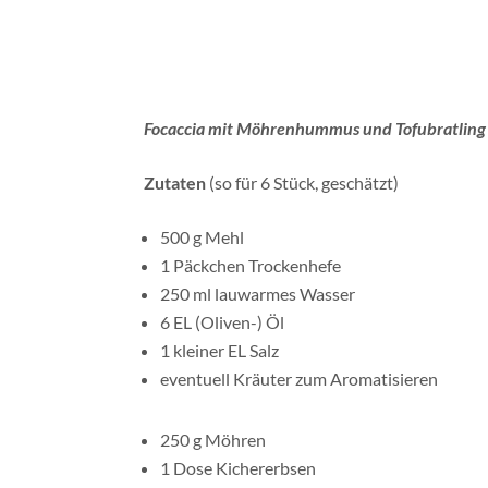
Für die Focaccia das Mehl in eine Schüssel 
hinzugeben und alles gut verkneten. Den Tei
warmen Ort, ungefähr 60 Minuten gehen la
In der Zwischenzeit den Hummus zubereiten.
Kichererbsen abtropfen lassen. Die Knobla
abziehen und klein schneiden und zusammen
Möhren, Kichererbsen und Sesam-Knoblauch
bis die Masse cremig ist. Eventuell noch e
abschmecken.
Für die Bratlinge den Tofu pürieren, die Zwi
EL, dann eventuell noch mehr, wenn noch ni
jetzt gut schmecken, denn viel passiert beim B
gebräunt sind. Gerne warmhalten.
Den Ofen auf 220°C vorheizen. Den Teig auf
Teile teilen und zu Kugeln formen. Diese auf
Minuten gehen lassen.
Mit der Rückseite eines Holzkochlöffels (ode