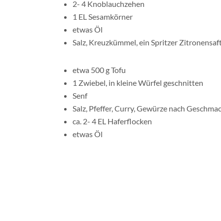
um die Focacciaoptik zu erzielen. Brote etw
Fertige, gerne noch lauwarme, Focaccia mi
Geschmack servieren und der Sonne beim St
Die Brote kann man vor dem Backen noch mit a
Oliven, Kartoffeln, (Ziegenkäse, Parmesan), f
Auch möglich: Die Brote auf dem (Kugel-) Gril
Rezept für die Focaccia: Eine Symbiose aus ei
Lindholm.
Tags:
BROT
,
HERZHAFT
,
VEGAN
,
VEGETARISC