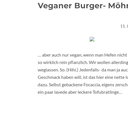
Veganer Burger- Möh
11. 
… aber auch nur vegan, wenn man Hefen nicht 
so wirklich rein pflanzlich. Wir wollen allerding
weglassen. So. (Hihi.) Jedenfalls- da man ja au
Geschmack haben will, ist das hier eine nette 
dazu. Selbst gebackene Focaccia, eigens zer
ein paar lavede aber leckere Tofubratlinge…
Da brauchts nur noch ein bisschen Salat, ein
Kühleinheit herumdümpelt und schon geht’s lo