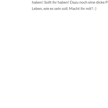
1 Dose Kichererbsen
2- 4 Knoblauchzehen
1 EL Sesamkörner
etwas Öl
Salz, Kreuzkümmel, ein Spritzer Zitronensaf
etwa 500 g Tofu
1 Zwiebel, in kleine Würfel geschnitten
Senf
Salz, Pfeffer, Curry, Gewürze nach Geschma
ca. 2- 4 EL Haferflocken
etwas Öl
Zubereitung