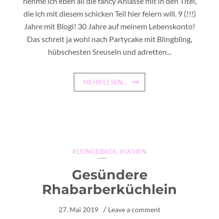
nehme ich eben all die fancy Anlässe mit in den Titel,
die ich mit diesem schicken Teil hier feiern will. 9 (!!!)
Jahre mit Blogi! 30 Jahre auf meinem Lebenskonto!
Das schreit ja wohl nach Partycake mit Blingbling,
hübschesten Sreuseln und adretten...
MEHR LESEN...
KLEINGEBÄCK
,
KUCHEN
Gesündere
Rhabarberküchlein
27. Mai 2019
Leave a comment