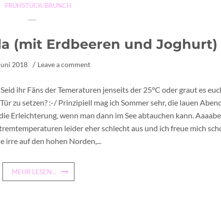
FRÜHSTÜCK/BRUNCH
a (mit Erdbeeren und Joghurt)
Juni 2018
Leave a comment
? Seid ihr Fäns der Temeraturen jenseits der 25°C oder graut es euc
 Tür zu setzen? :-/ Prinzipiell mag ich Sommer sehr, die lauen Aben
 die Erleichterung, wenn man dann im See abtauchen kann. Aaaabe
Extremtemperaturen leider eher schlecht aus und ich freue mich sc
ie irre auf den hohen Norden,...
MEHR LESEN...