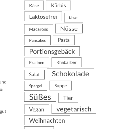
Kürbis
Käse
Laktosefrei
Linsen
Nüsse
Macarons
Pasta
Pancakes
d
Portionsgebäck
Rhabarber
Pralinen
Schokolade
Salat
 und
Suppe
Spargel
ür
Süßes
Tier
vegetarisch
Vegan
 gut
Weihnachten