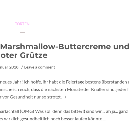
TORTEN
 Marshmallow-Buttercreme un
roter Grütze
anuar 2018
Leave a comment
eues Jahr! Ich hoffe, ihr habt die Feiertage bestens überstanden
he ich euch, dass die nächsten Monate der Knaller sind, jeder f
r vor Gesundheit nur so strotzt. : )
rlachfall (OMG! Was soll denn das bitte?!) sind wir ... äh ja... ganz
es wirklich gesundheitlich noch besser laufen könnte....