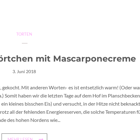
TORTEN
örtchen mit Mascarponecreme
3. Juni 2018
t, gekocht. Mit anderen Worten- es ist entsetzlich warm! (Oder wa
aja.) Somit haben wir die letzten Tage auf dem Hof im Planschbecke
ein kleines bisschen Eis) und versucht, in der Hitze nicht beknack
 trotz all der fehlenden Energiereserven, die solche Temperaturen f
de des hohen Nordens wie...
MEHR LESEN...