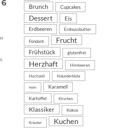
 6
Brunch
Cupcakes
Dessert
Eis
Erdbeeren
Erdnussbutter
en
Frucht
Fondant
Frühstück
glutenfrei
t.
Herzhaft
Himbeeren
Hochzeit
Holunderblüte
Karamell
Huhn
Kartoffel
Kirschen
Klassiker
Kokos
Kuchen
Kräuter