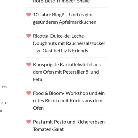
Rote-Bete-Himbeer-Shake
10 Jahre Blogi! – Und es gibt
gesünderen Apfelmarkkuchen
Ricotta-Dulce-de-Leche-
Doughnuts mit Räuchersalzzucker
– zu Gast bei Liz & Friends
Knusprigste Kartoffelwürfel aus
dem Ofen mit Petersilienöl und
Feta
r es
Food & Bloom- Workshop und ein
n
rotes Risotto mit Kürbis aus dem
t zu
Ofen
ür
Pasta mit Pesto und Kichererbsen-
Tomaten-Salat