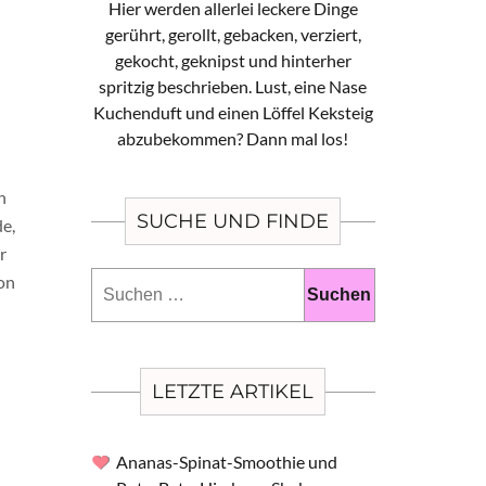
Hier werden allerlei leckere Dinge
gerührt, gerollt, gebacken, verziert,
gekocht, geknipst und hinterher
spritzig beschrieben. Lust, eine Nase
Kuchenduft und einen Löffel Keksteig
abzubekommen? Dann mal los!
h
SUCHE UND FINDE
de,
r
Suchen
hon
nach:
LETZTE ARTIKEL
Ananas-Spinat-Smoothie und